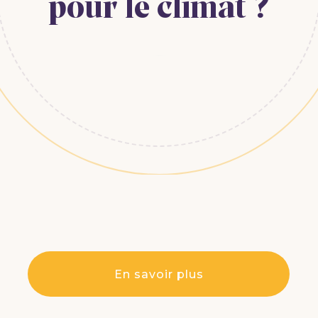
pour
le
climat ?
C’est quoi, la mobilité douce ?
Une énergie 100 % renouvelable, c'est
possible dans notre pays ?
La production d’électricité
Quel est le principe du fonctionnement
intermittent ?
Pourquoi n'est-il pas facile pour la
Belgique de fonctionner à 100 % avec
de l'énergie renouvelable ?
Les transports